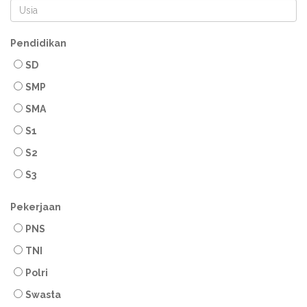
Pendidikan
SD
SMP
SMA
S1
S2
S3
Pekerjaan
PNS
TNI
Polri
Swasta