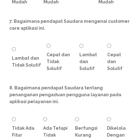
Mudah
Mudah
Mudah
7. Bagaimana pendapat Saudara mengenai customer
care aplikasi ini.
Cepat dan
Lambat
Cepat
Lambat dan
Tidak
dan
dan
Tidak Solutif
Solutif
Solutif
Solutif
8. Bagaimana pendapat Saudara tentang
penanganan pengaduan pengguna layanan pada
aplikasi pelayanan ini.
Tidak Ada
Ada Tetapi
Berfungsi
Dikelola
Fitur
Tidak
Kurang
Dengan